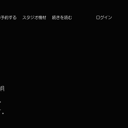
ログイン
B予約する
スタジオ機材
続きを読む
月
。
す。
。