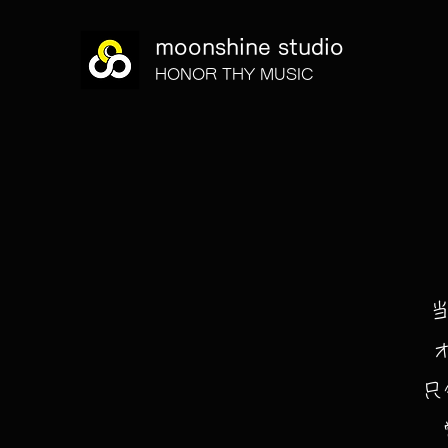
moonshine studio
HONOR THY MUSIC
​
只