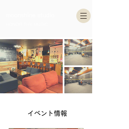
moonshine studio
HONOR THY MUSIC
イベント情報