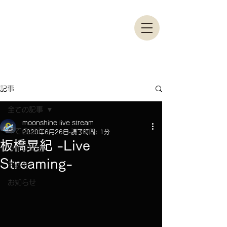
moonshine studio
HONOR THY MUSIC
記事
全ての記事
moonshine live stream
全ての記事
2020年6月26日
読了時間: 1分
板橋晃紀 -Live
ライブ配信
Streaming-
その他
お知らせ