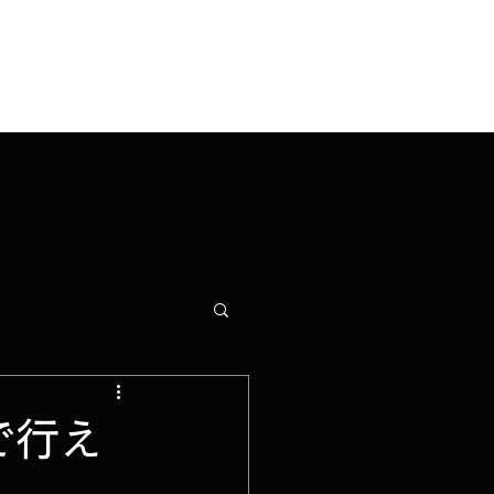
ログイン
B予約する
スタジオ機材
続きを読む
で行え